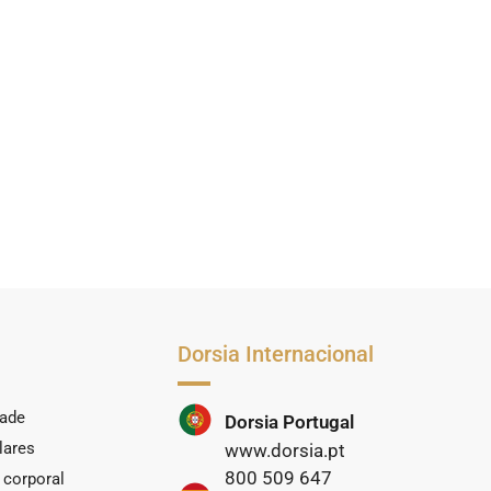
Dorsia Internacional
dade
Dorsia Portugal
lares
www.dorsia.pt
800 509 647
 corporal