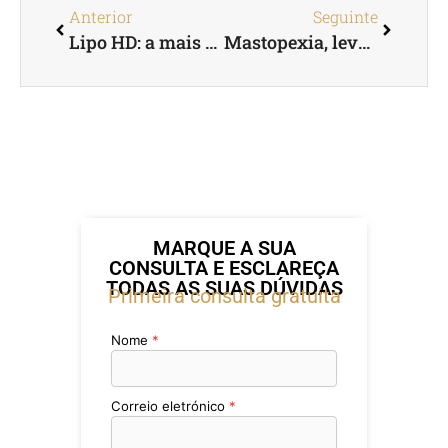
Anterior
Seguinte
Lipo HD: a mais recente tecnologia de lipoaspiração
Mastopexia, levantamento mamário com ou sem implantes?
MARQUE A SUA
CONSULTA E ESCLAREÇA
TODAS AS SUAS DÚVIDAS
Primeira consulta gratuita
Nome
Correio eletrónico