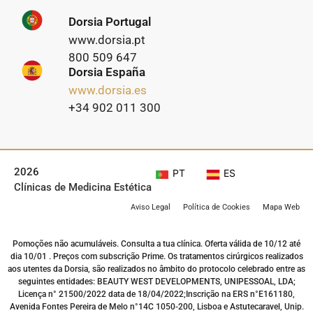
Dorsia Portugal
www.dorsia.pt
800 509 647
Dorsia España
www.dorsia.es
+34 902 011 300
2026
PT
ES
Clínicas de Medicina Estética
Aviso Legal
Política de Cookies
Mapa Web
Pomoções não acumuláveis. Consulta a tua clínica. Oferta válida de 10/12 até
dia 10/01 . Preços com subscrição Prime. Os tratamentos cirúrgicos realizados
aos utentes da Dorsia, são realizados no âmbito do protocolo celebrado entre as
seguintes entidades: BEAUTY WEST DEVELOPMENTS, UNIPESSOAL, LDA;
Licença n° 21500/2022 data de 18/04/2022;Inscrição na ERS n°E161180,
Avenida Fontes Pereira de Melo n°14C 1050-200, Lisboa e Astutecaravel, Unip.