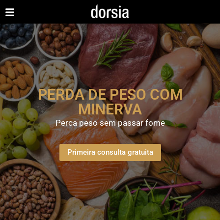
PERDA DE PESO COM
MINERVA
Perca peso sem passar fome
Primeira consulta gratuita