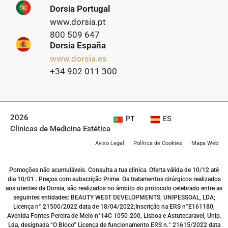
Dorsia Portugal
www.dorsia.pt
800 509 647
Dorsia España
www.dorsia.es
+34 902 011 300
2026
PT
ES
Clínicas de Medicina Estética
Aviso Legal
Política de Cookies
Mapa Web
Pomoções não acumuláveis. Consulta a tua clínica. Oferta válida de 10/12 até
dia 10/01 . Preços com subscrição Prime. Os tratamentos cirúrgicos realizados
aos utentes da Dorsia, são realizados no âmbito do protocolo celebrado entre as
seguintes entidades: BEAUTY WEST DEVELOPMENTS, UNIPESSOAL, LDA;
Licença n° 21500/2022 data de 18/04/2022;Inscrição na ERS n°E161180,
Avenida Fontes Pereira de Melo n°14C 1050-200, Lisboa e Astutecaravel, Unip.
Lda, designada “O Bloco” Licença de funcionamento ERS n.° 21615/2022 data