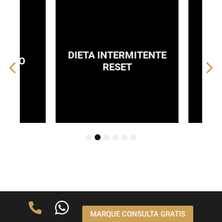
DIETA INTERMITENTE
DIET
RICO
RESET
1
2
3
4
5
6
MARQUE CONSULTA GRATIS