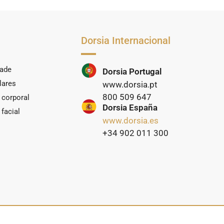
Dorsia Internacional
dade
Dorsia Portugal
lares
www.dorsia.pt
800 509 647
 corporal
Dorsia España
facial
www.dorsia.es
+34 902 011 300