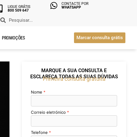
CONTACTE POR
LIGUE GRÁTIS
WHATSAPP
800 509 647
Marcar consulta grátis
PROMOÇÕES
MARQUE A SUA CONSULTA E
ESCLAREÇA TODAS AS SUAS DÚVIDAS
Primeira consulta gratuita
Nome
Correio eletrónico
Telefone