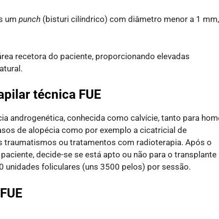
és um
punch
(bisturi cilíndrico) com diâmetro menor a 1 mm,
 área recetora do paciente, proporcionando elevadas
tural.
apilar técnica FUE
écia androgenética, conhecida como calvície, tanto para ho
os de alopécia como por exemplo a cicatricial de
s traumatismos ou tratamentos com radioterapia. Após o
 paciente, decide-se se está apto ou não para o transplante
unidades foliculares (uns 3500 pelos) por sessão.
 FUE