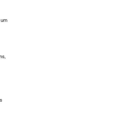
e um
ns,
as