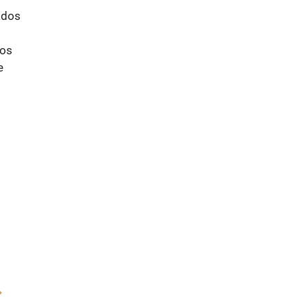
ados
 os
e
CONTOUR LIFT
BLADE MEN
COM ÁCIDO
HIALURÓNICO