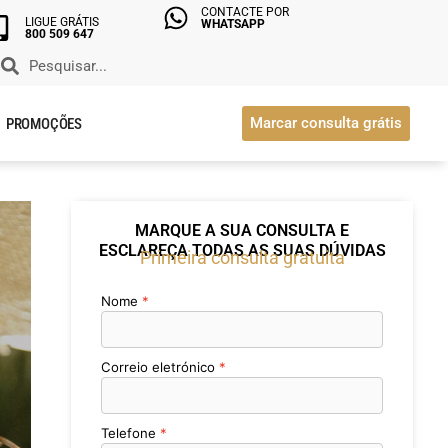
CONTACTE POR
LIGUE GRÁTIS
WHATSAPP
800 509 647
Marcar consulta grátis
PROMOÇÕES
MARQUE A SUA CONSULTA E
ESCLAREÇA TODAS AS SUAS DÚVIDAS
Primeira consulta gratuita
Nome
Correio eletrónico
Telefone