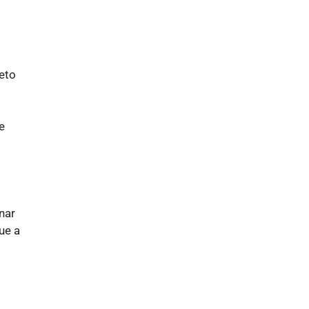
eto
e
nar
ue a