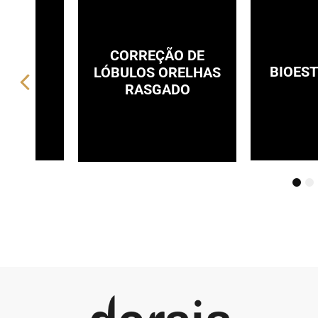
CORREÇÃO DE
O DE
BIOES
LÓBULOS ORELHAS
IZES
RASGADO
1
2
3
4
5