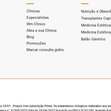
Clínicas
Nutrição e Obesi
Especialistas
Transplantes Capi
Wm Clinics
Medicina Estética
Abra a sua Clínica
Medicina Estética 
Blog
Balão Gástrico
Promoções
Marcar consulta grátis
ia 10/01 . Preços com subscrição Prime. Os tratamentos cirúrgicos realizados aos ut
 n° 21500/2022 data de 18/04/2022;Inscrição na ERS n°E161180, Avenida Fontes 