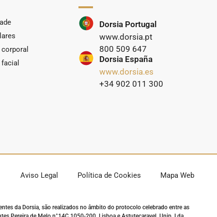
dade
Dorsia Portugal
lares
www.dorsia.pt
800 509 647
 corporal
Dorsia España
facial
www.dorsia.es
+34 902 011 300
Aviso Legal
Política de Cookies
Mapa Web
entes da Dorsia, são realizados no âmbito do protocolo celebrado entre as
Pereira de Melo n°14C 1050-200, Lisboa e Astutecaravel, Unip. Lda,