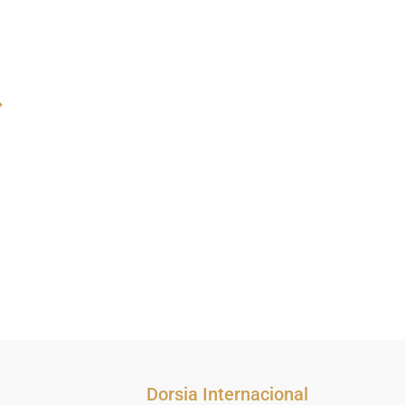
CONTOUR LIFT
BOTOX
COM ÁCIDO
HIALURÓNICO
Dorsia Internacional