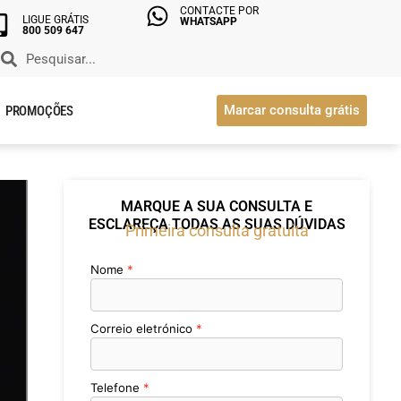
CONTACTE POR
LIGUE GRÁTIS
WHATSAPP
800 509 647
Marcar consulta grátis
PROMOÇÕES
MARQUE A SUA CONSULTA E
ESCLAREÇA TODAS AS SUAS DÚVIDAS
Primeira consulta gratuita
Nome
Correio eletrónico
Telefone