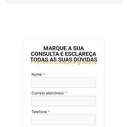
MARQUE A SUA
CONSULTA E ESCLAREÇA
TODAS AS SUAS DÚVIDAS
Primeira consulta gratuita
Nome
Correio eletrónico
Telefone