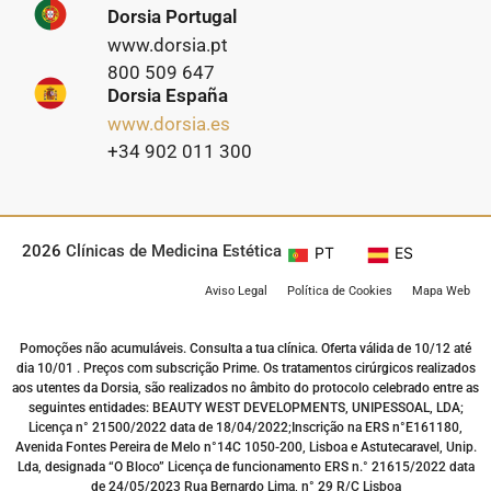
Dorsia Portugal
www.dorsia.pt
800 509 647
Dorsia España
www.dorsia.es
+34 902 011 300
2026
Clínicas de Medicina Estética
PT
ES
Aviso Legal
Política de Cookies
Mapa Web
Pomoções não acumuláveis. Consulta a tua clínica. Oferta válida de 10/12 até
dia 10/01 . Preços com subscrição Prime. Os tratamentos cirúrgicos realizados
aos utentes da Dorsia, são realizados no âmbito do protocolo celebrado entre as
seguintes entidades: BEAUTY WEST DEVELOPMENTS, UNIPESSOAL, LDA;
Licença n° 21500/2022 data de 18/04/2022;Inscrição na ERS n°E161180,
Avenida Fontes Pereira de Melo n°14C 1050-200, Lisboa e Astutecaravel, Unip.
Lda, designada “O Bloco” Licença de funcionamento ERS n.° 21615/2022 data
de 24/05/2023 Rua Bernardo Lima, n° 29 R/C Lisboa