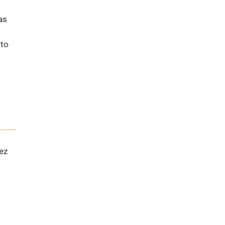
as
sto
ez