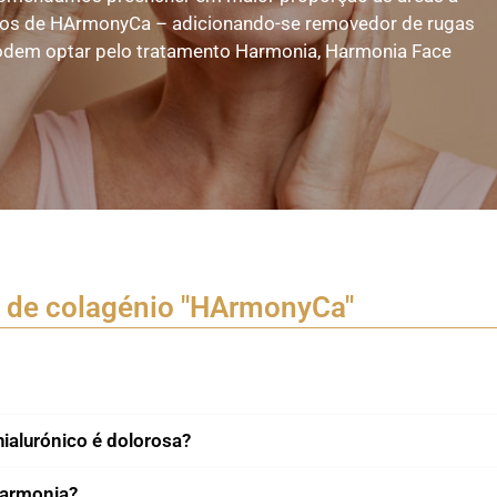
cos de HArmonyCa – adicionando-se removedor de rugas
 podem optar pelo tratamento Harmonia, Harmonia Face
r de colagénio "HArmonyCa"
ialurónico é dolorosa?
Harmonia?