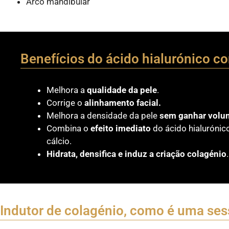
Arco mandibular
Benefícios do ácido hialurónico co
Melhora a
qualidade da pele
.
Corrige o
alinhamento facial.
Melhora a densidade da pele
sem ganhar volu
Combina o
efeito imediato
do ácido hialurónico
cálcio.
Hidrata, densifica e induz a criação colagénio
.
Indutor de colagénio, como é uma se