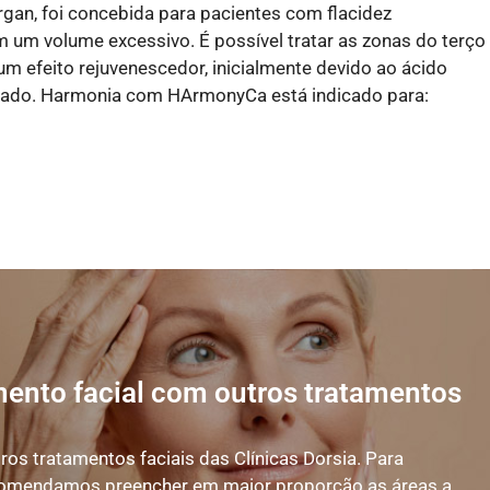
n, foi concebida para pacientes com flacidez
um volume excessivo. É possível tratar as zonas do terço
m efeito rejuvenescedor, inicialmente devido ao ácido
tizado. Harmonia com HArmonyCa está indicado para:
ento facial com outros tratamentos
os tratamentos faciais das Clínicas Dorsia. Para
ecomendamos preencher em maior proporção as áreas a