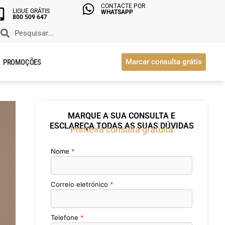
CONTACTE POR
LIGUE GRÁTIS
WHATSAPP
800 509 647
Marcar consulta grátis
PROMOÇÕES
MARQUE A SUA CONSULTA E
ESCLAREÇA TODAS AS SUAS DÚVIDAS
Primeira consulta gratuita
Nome
Correio eletrónico
Telefone