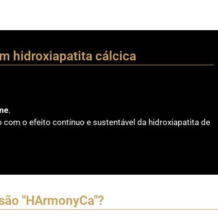
m hidroxiapatita cálcica
me
.
 com o efeito contínuo e sustentável da hidroxiapatita de
ssão "HArmonyCa"?