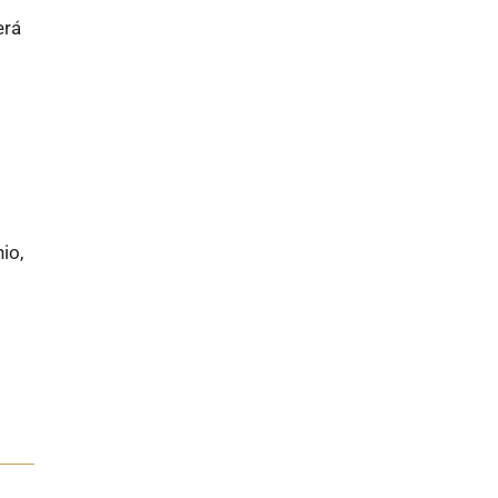
erá
io,