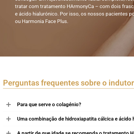
tratar com tratamento HArmonyCa – com dois fras
e ácido hialurónico. Por isso, os nossos pacientes
ou Harmonia Face Plus.
Perguntas frequentes sobre o induto
Para que serve o colagénio?
Uma combinação de hidroxiapatita cálcica e ácido h
A partir de que idade se recomenda o tratamento 