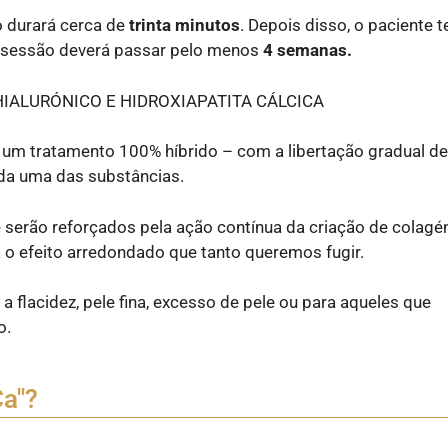
o durará cerca de
trinta minutos
. Depois disso, o paciente t
a sessão deverá passar pelo menos
4 semanas.
IALURÓNICO E HIDROXIAPATITA CÁLCICA
o um tratamento 100% híbrido – com a libertação gradual de
ada uma das substâncias.
serão reforçados pela ação contínua da criação de colagén
 o efeito arredondado que tanto queremos fugir.
a flacidez, pele fina, excesso de pele ou para aqueles que
o.
a"?