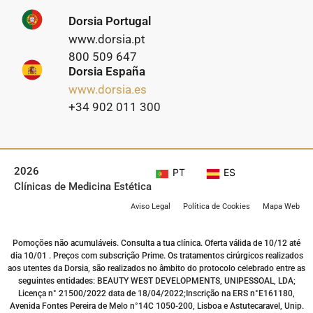
Dorsia Portugal
www.dorsia.pt
800 509 647
Dorsia España
www.dorsia.es
+34 902 011 300
2026
PT
ES
Clínicas de Medicina Estética
Aviso Legal
Política de Cookies
Mapa Web
Pomoções não acumuláveis. Consulta a tua clínica. Oferta válida de 10/12 até
dia 10/01 . Preços com subscrição Prime. Os tratamentos cirúrgicos realizados
aos utentes da Dorsia, são realizados no âmbito do protocolo celebrado entre as
seguintes entidades: BEAUTY WEST DEVELOPMENTS, UNIPESSOAL, LDA;
Licença n° 21500/2022 data de 18/04/2022;Inscrição na ERS n°E161180,
Avenida Fontes Pereira de Melo n°14C 1050-200, Lisboa e Astutecaravel, Unip.