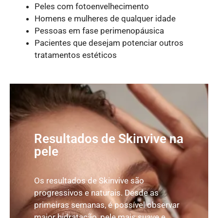
Peles com fotoenvelhecimento
Homens e mulheres de qualquer idade
Pessoas em fase perimenopáusica
Pacientes que desejam potenciar outros
tratamentos estéticos
Resultados de Skinvive na
pele
Os resultados de Skinvive são
progressivos e naturais. Desde as
primeiras semanas, é possível observar
maior hidratação, pele mais suave e