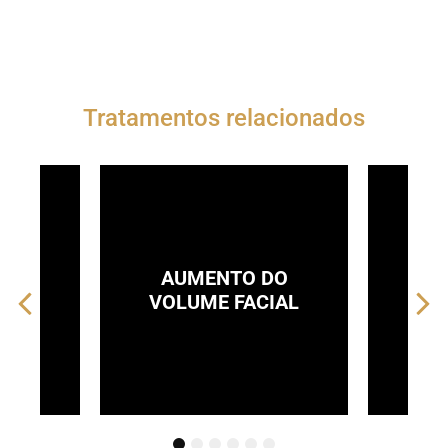
Tratamentos relacionados
DE
AUMENTO DO
BIO
S
VOLUME FACIAL