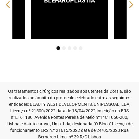
STIA
LIPOFILLING
MINI 
1
2
3
4
5
Os tratamentos cirúrgicos realizados aos utentes da Dorsia, são
realizados no âmbito do protocolo celebrado entre as seguintes
entidades: BEAUTY WEST DEVELOPMENTS, UNIPESSOAL, LDA;
Licença nº 21500/2022 data de 18/04/2022;Inscrição na ERS
nºE161180, Avenida Fontes Pereira de Melo nº14C 1050-200,
Lisboa e Astutecaravel, Unip. Lda, designada “O Bloco” Licença de
funcionamento ERS n.º 21615/2022 data de 24/05/2023 Rua
Bernardo Lima, nº 29 R/C Lisboa