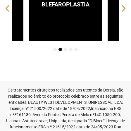
IA
BLEFAROPLASTIA
L
1
2
3
4
5
Os tratamentos cirúrgicos realizados aos utentes da Dorsia, são
realizados no âmbito do protocolo celebrado entre as seguintes
entidades: BEAUTY WEST DEVELOPMENTS, UNIPESSOAL, LDA;
Licença nº 21500/2022 data de 18/04/2022;Inscrição na ERS
nºE161180, Avenida Fontes Pereira de Melo nº14C 1050-200,
Lisboa e Astutecaravel, Unip. Lda, designada “O Bloco” Licença de
funcionamento ERS n.º 21615/2022 data de 24/05/2023 Rua