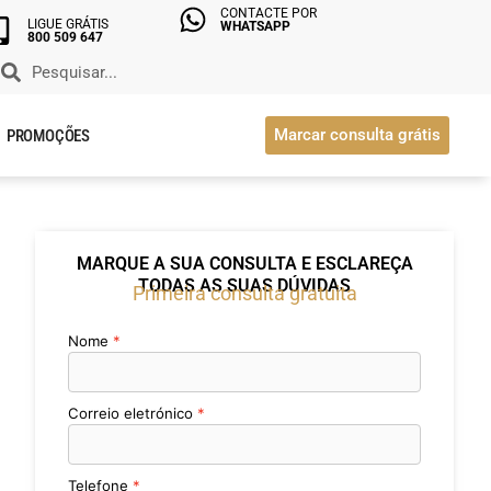
CONTACTE POR
LIGUE GRÁTIS
WHATSAPP
800 509 647
Marcar consulta grátis
PROMOÇÕES
MARQUE A SUA CONSULTA E ESCLAREÇA
TODAS AS SUAS DÚVIDAS
Primeira consulta gratuita
Nome
Correio eletrónico
Telefone