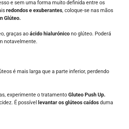
so e sem uma forma muito definida entre os
ais
redondos e exuberantes
, coloque-se nas mãos
an Glúteo
.
eo, graças ao
ácido hialurónico
no glúteo. Poderá
am notavelmente.
teos é mais larga que a parte inferior, perdendo
as, experimente o tratamento
Gluteo Push Up.
cidez. É possível
levantar os glúteos caídos
duma