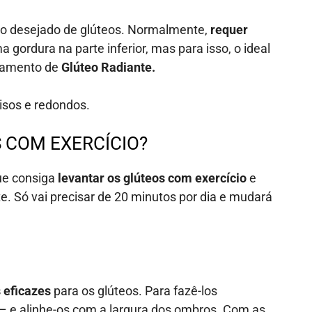
po desejado de glúteos. Normalmente
,
requer
gordura na parte inferior, mas para isso, o ideal
atamento de
Glúteo Radiante.
lisos e redondos.
 COM EXERCÍCIO?
que consiga
levantar os glúteos com exercício
e
e. Só vai precisar de 20 minutos por dia e mudará
s eficazes
para os glúteos. Para fazê-los
 – e alinhe-os com a largura dos ombros. Com as